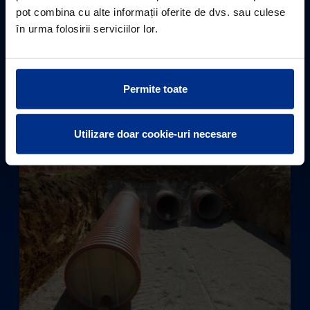
SISTEME DE INFILTRARE
pot combina cu alte informații oferite de dvs. sau culese
în urma folosirii serviciilor lor.
Cu un volum de stocare a apei de 95,5%, la o
adâncime de bază de până la 3 metri și o
adâncime de acoperire de 1 metru, sistemele de
infiltrare Stormbox rezistă la traficul greu de până
Permite toate
la 60 de tone.
Utilizare doar cookie-uri necesare