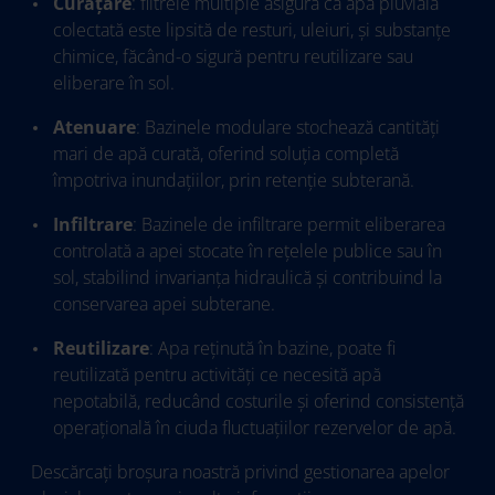
Curățare
: filtrele multiple asigură că apa pluvială
colectată este lipsită de resturi, uleiuri, și substanțe
chimice, făcând-o sigură pentru reutilizare sau
eliberare în sol.
Atenuare
: Bazinele modulare stochează cantități
mari de apă curată, oferind soluția completă
împotriva inundațiilor, prin retenție subterană.
Infiltrare
: Bazinele de infiltrare permit eliberarea
controlată a apei stocate în rețelele publice sau în
sol, stabilind invarianța hidraulică și contribuind la
conservarea apei subterane.
Reutilizare
: Apa reținută în bazine, poate fi
reutilizată pentru activități ce necesită apă
nepotabilă, reducând costurile și oferind consistență
operațională în ciuda fluctuațiilor rezervelor de apă.
Descărcați broșura noastră privind gestionarea apelor