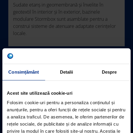
Sudate etanș in geomembrană și învelite în
geotextil în interior și în exterior, bazinele
modulare Stormbox sunt asamblate pentru a
construi sisteme de atenuare adaptate cerințelor
locale.
Consimțământ
Detalii
Despre
Acest site utilizează cookie-uri
Folosim cookie-uri pentru a personaliza conținutul și
anunțurile, pentru a oferi funcții de rețele sociale și pentru
a analiza traficul. De asemenea, le oferim partenerilor de
rețele sociale, de publicitate și de analize informații cu
privire la modul în care folosiți site-ul nostru. Aceștia le